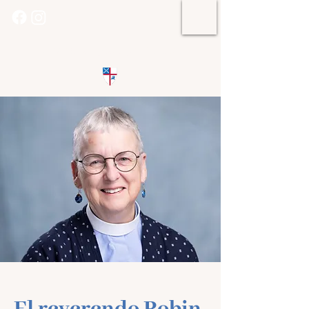
St. Mark's Episcopal Church